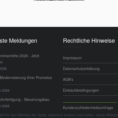
ste Meldungen
Rechtliche Hinweise
minarreihe 2026 - Jetzt
Impressum
en
Datenschutzerklärung
 2026
 Modernisierung Ihrer Prometos
AGB's
Einkaufsbedingungen
r 2026
Lohnfertigung - Steuerungsbau
r 2026
Kundenzufriedenheitsumfrage
ell für den Betrieb der Seite, während andere uns helfen, diese Websi