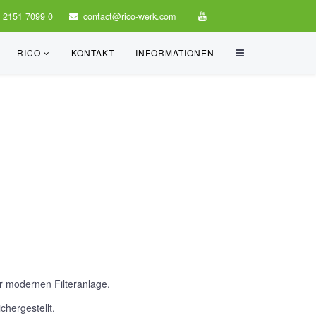
 2151 7099 0
contact@rico-werk.com
RICO
KONTAKT
INFORMATIONEN
r modernen Filteranlage.
chergestellt.