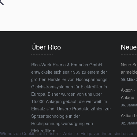
Über Rico
Neue
Rico-Werk Eiserlo & Emmrich GmbH
Neue Se
entwickelte sich seit 1969 zu einem der
anmeld
größten Hersteller von Hochspannungs-
09. März
Gleichstromsystemen für Elektrofilter in
Aktion -
Europa. Bisher wurden von uns über
Anlage
15.000 Anlagen gebaut, die weltweit im
06. Janua
Einsatz sind. Unsere Produkte zählen zur
Aktion 
Spitzentechnologie in der
Hochspannungsversorgung von
02. Janua
Elektrofiltern.
Wir nutzen Cookies auf unserer Website. Einige von ihnen sind essenzi