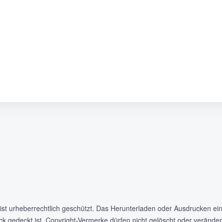
st urheberrechtlich geschützt. Das Herunterladen oder Ausdrucken ei
eck gedeckt ist. Copyright-Vermerke dürfen nicht gelöscht oder verände